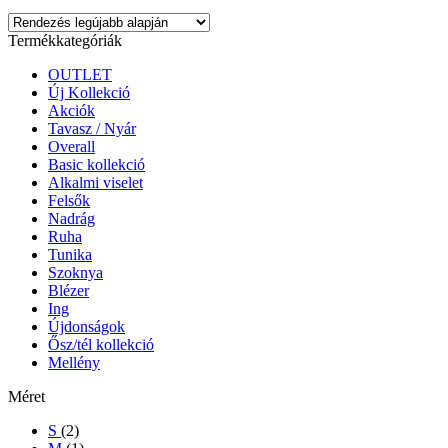
Termékkategóriák
OUTLET
Új Kollekció
Akciók
Tavasz / Nyár
Overall
Basic kollekció
Alkalmi viselet
Felsők
Nadrág
Ruha
Tunika
Szoknya
Blézer
Ing
Újdonságok
Ősz/tél kollekció
Mellény
Méret
S
(2)