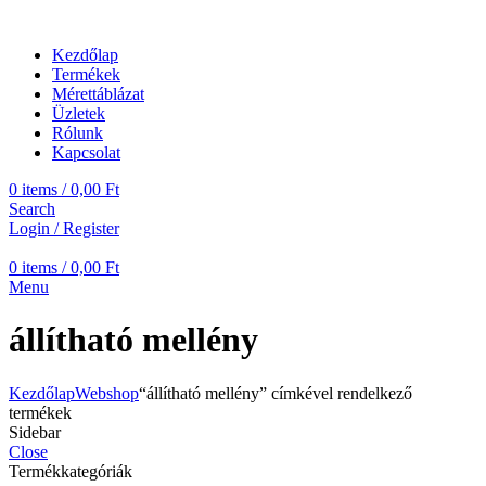
Kezdőlap
Termékek
Mérettáblázat
Üzletek
Rólunk
Kapcsolat
0
items
/
0,00
Ft
Search
Login / Register
0
items
/
0,00
Ft
Menu
állítható mellény
Kezdőlap
Webshop
“állítható mellény” címkével rendelkező
termékek
Sidebar
Close
Termékkategóriák