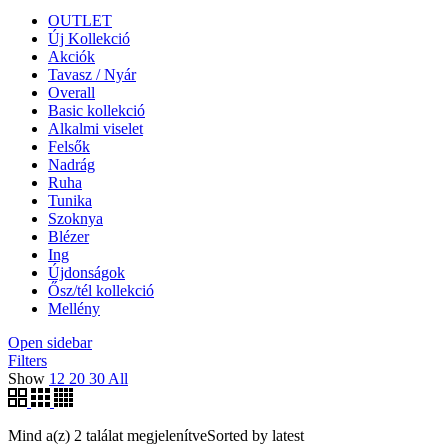
OUTLET
Új Kollekció
Akciók
Tavasz / Nyár
Overall
Basic kollekció
Alkalmi viselet
Felsők
Nadrág
Ruha
Tunika
Szoknya
Blézer
Ing
Újdonságok
Ősz/tél kollekció
Mellény
Open sidebar
Filters
Show
12
20
30
All
Mind a(z) 2 találat megjelenítve
Sorted by latest