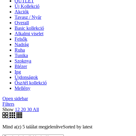
OUTLET
Új Kollekció
Akciók
Tavasz / Nyár
Overall
Basic kollekció
Alkalmi viselet
Felsők
Nadrág
Ruha
Tunika
Szoknya
Blézer
Ing
Újdonságok
Ősz/tél kollekció
Mellény
Open sidebar
Filters
Show
12
20
30
All
Mind a(z) 5 találat megjelenítve
Sorted by latest