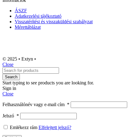
Információk
ÁSZF
Adatkezelési tájékoztató
Visszatérítési és visszaküldési szabályzat
Mérettáblázat
© 2025 • Extyn •
Close
Search
Start typing to see products you are looking for.
Sign in
Close
Felhasználónév vagy e-mail cím
*
Jelszó
*
Emlékezz rám
Elfelejtett jelszó?