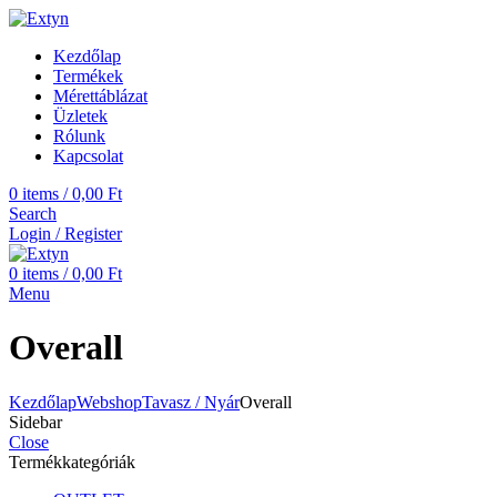
Kezdőlap
Termékek
Mérettáblázat
Üzletek
Rólunk
Kapcsolat
0
items
/
0,00
Ft
Search
Login / Register
0
items
/
0,00
Ft
Menu
Overall
Kezdőlap
Webshop
Tavasz / Nyár
Overall
Sidebar
Close
Termékkategóriák