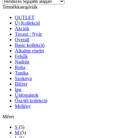
Termékkategóriák
OUTLET
Új Kollekció
Akciók
Tavasz / Nyár
Overall
Basic kollekció
Alkalmi viselet
Felsők
Nadrág
Ruha
Tunika
Szoknya
Blézer
Ing
Újdonságok
Ősz/tél kollekció
Mellény
Méret
S
(5)
M
(5)