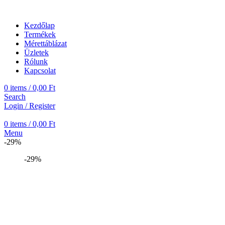
Kezdőlap
Termékek
Mérettáblázat
Üzletek
Rólunk
Kapcsolat
0
items
/
0,00
Ft
Search
Login / Register
0
items
/
0,00
Ft
Menu
-29%
-29%