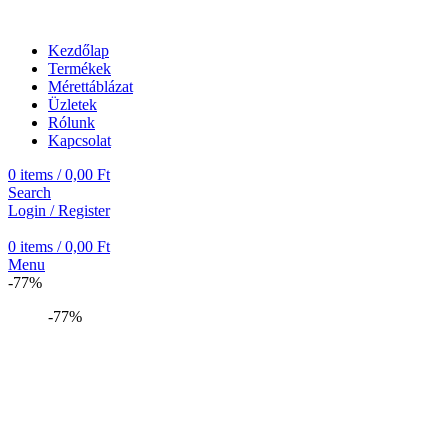
Kezdőlap
Termékek
Mérettáblázat
Üzletek
Rólunk
Kapcsolat
0
items
/
0,00
Ft
Search
Login / Register
0
items
/
0,00
Ft
Menu
-77%
-77%