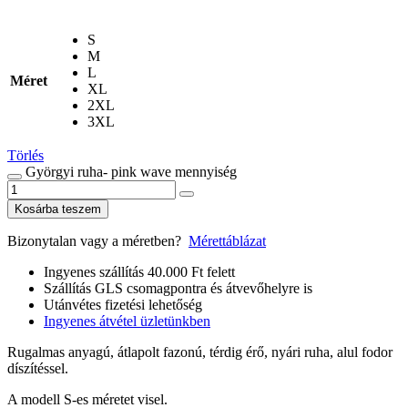
S
M
L
Méret
XL
2XL
3XL
Törlés
Györgyi ruha- pink wave mennyiség
Kosárba teszem
Bizonytalan vagy a méretben?
Mérettáblázat
Ingyenes szállítás 40.000 Ft felett
Szállítás GLS csomagpontra és átvevőhelyre is
Utánvétes fizetési lehetőség
Ingyenes átvétel üzletünkben
Rugalmas anyagú, átlapolt fazonú, térdig érő, nyári ruha, alul fodor
díszítéssel.
A modell S-es méretet visel.