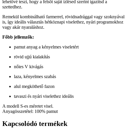
lehetővé teszi, hogy a felsőt saját ízlésed szerint igazítsd a
szettedhez.
Remekül kombinálható farmerrel, rövidnadrággal vagy szoknyával
is, így ideális választás hétköznapi viselethez, nyári programokhoz
vagy akár nyaraláshoz.
Főbb jellemzők:
pamut anyag a kényelmes viseletért
rövid ujjú kialakítás
nőies V kivágás
laza, kényelmes szabás
alul megköthető fazon
tavaszi és nyári viselethez ideális
A modell S-es méretet visel.
Anyagösszetétel: 100% pamut
Kapcsolódó termékek