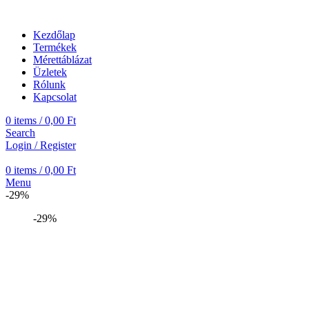
Kezdőlap
Termékek
Mérettáblázat
Üzletek
Rólunk
Kapcsolat
0
items
/
0,00
Ft
Search
Login / Register
0
items
/
0,00
Ft
Menu
-29%
-29%