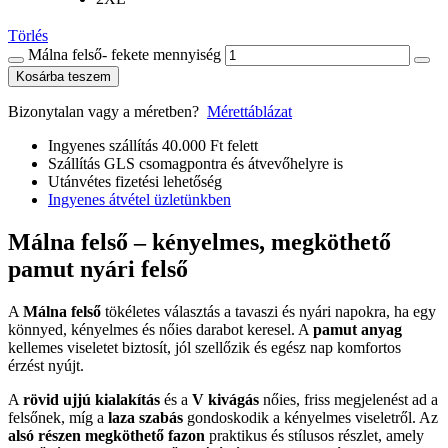
Törlés
Málna felső- fekete mennyiség
Kosárba teszem
Bizonytalan vagy a méretben?
Mérettáblázat
Ingyenes szállítás 40.000 Ft felett
Szállítás GLS csomagpontra és átvevőhelyre is
Utánvétes fizetési lehetőség
Ingyenes átvétel üzletünkben
Málna felső – kényelmes, megköthető
pamut nyári felső
A
Málna felső
tökéletes választás a tavaszi és nyári napokra, ha egy
könnyed, kényelmes és nőies darabot keresel. A
pamut anyag
kellemes viseletet biztosít, jól szellőzik és egész nap komfortos
érzést nyújt.
A
rövid ujjú kialakítás
és a
V kivágás
nőies, friss megjelenést ad a
felsőnek, míg a
laza szabás
gondoskodik a kényelmes viseletről. Az
alsó részen megköthető fazon
praktikus és stílusos részlet, amely