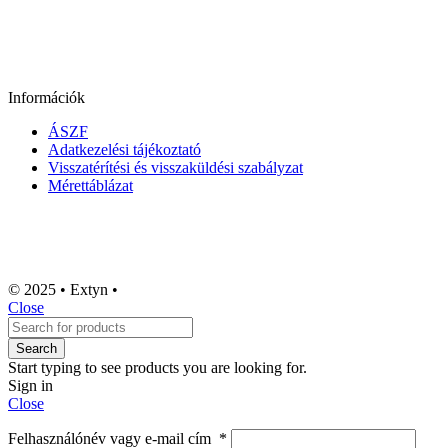
Információk
ÁSZF
Adatkezelési tájékoztató
Visszatérítési és visszaküldési szabályzat
Mérettáblázat
© 2025 • Extyn •
Close
Search
Start typing to see products you are looking for.
Sign in
Close
Felhasználónév vagy e-mail cím
*