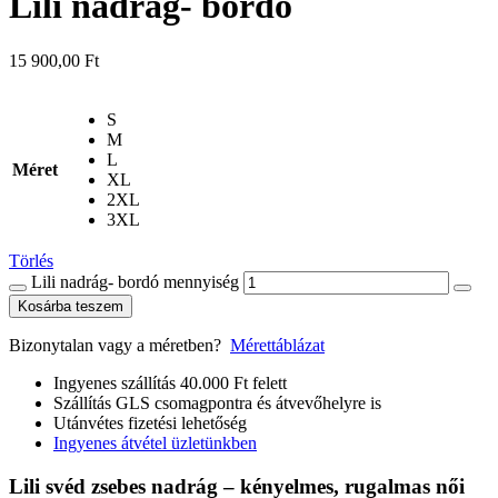
Lili nadrág- bordó
15 900,00
Ft
S
M
L
Méret
XL
2XL
3XL
Törlés
Lili nadrág- bordó mennyiség
Kosárba teszem
Bizonytalan vagy a méretben?
Mérettáblázat
Ingyenes szállítás 40.000 Ft felett
Szállítás GLS csomagpontra és átvevőhelyre is
Utánvétes fizetési lehetőség
Ingyenes átvétel üzletünkben
Lili svéd zsebes nadrág – kényelmes, rugalmas női