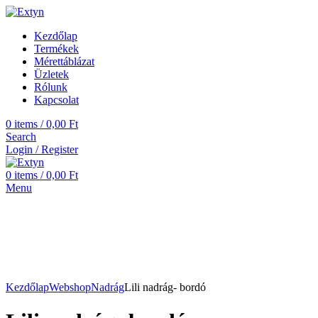
Kezdőlap
Termékek
Mérettáblázat
Üzletek
Rólunk
Kapcsolat
0
items
/
0,00
Ft
Search
Login / Register
0
items
/
0,00
Ft
Menu
Kezdőlap
Webshop
Nadrág
Lili nadrág- bordó