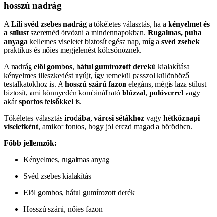
hosszú nadrág
A
Lili svéd zsebes nadrág
a tökéletes választás, ha a
kényelmet és
a stílust
szeretnéd ötvözni a mindennapokban.
Rugalmas, puha
anyaga
kellemes viseletet biztosít egész nap, míg a
svéd zsebek
praktikus és nőies megjelenést kölcsönöznek.
A nadrág
elöl gombos
,
hátul gumírozott derekú
kialakítása
kényelmes illeszkedést nyújt, így remekül passzol különböző
testalkatokhoz is. A
hosszú szárú fazon
elegáns, mégis laza stílust
biztosít, ami könnyedén kombinálható
blúzzal
,
pulóverrel
vagy
akár
sportos felsőkkel
is.
Tökéletes választás
irodába
,
városi sétákhoz
vagy
hétköznapi
viseletként
, amikor fontos, hogy jól érezd magad a bőrödben.
Főbb jellemzők:
Kényelmes, rugalmas anyag
Svéd zsebes kialakítás
Elöl gombos, hátul gumírozott derék
Hosszú szárú, nőies fazon