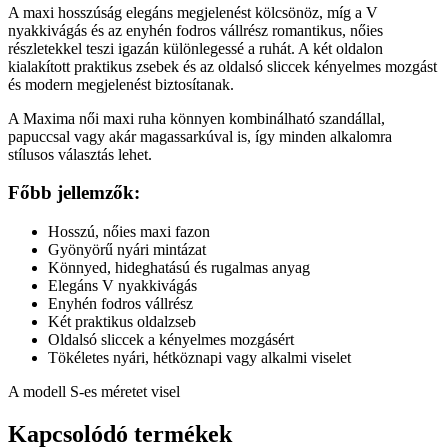
A maxi hosszúság elegáns megjelenést kölcsönöz, míg a V
nyakkivágás és az enyhén fodros vállrész romantikus, nőies
részletekkel teszi igazán különlegessé a ruhát. A két oldalon
kialakított praktikus zsebek és az oldalsó sliccek kényelmes mozgást
és modern megjelenést biztosítanak.
A Maxima női maxi ruha könnyen kombinálható szandállal,
papuccsal vagy akár magassarkúval is, így minden alkalomra
stílusos választás lehet.
Főbb jellemzők:
Hosszú, nőies maxi fazon
Gyönyörű nyári mintázat
Könnyed, hideghatású és rugalmas anyag
Elegáns V nyakkivágás
Enyhén fodros vállrész
Két praktikus oldalzseb
Oldalsó sliccek a kényelmes mozgásért
Tökéletes nyári, hétköznapi vagy alkalmi viselet
A modell S-es méretet visel
Kapcsolódó termékek