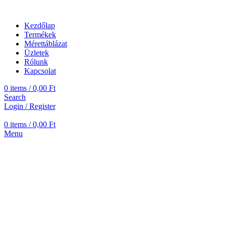
Kezdőlap
Termékek
Mérettáblázat
Üzletek
Rólunk
Kapcsolat
0
items
/
0,00
Ft
Search
Login / Register
0
items
/
0,00
Ft
Menu