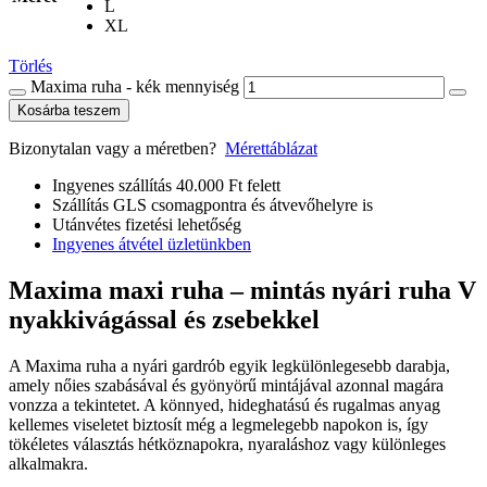
L
XL
Törlés
Maxima ruha - kék mennyiség
Kosárba teszem
Bizonytalan vagy a méretben?
Mérettáblázat
Ingyenes szállítás 40.000 Ft felett
Szállítás GLS csomagpontra és átvevőhelyre is
Utánvétes fizetési lehetőség
Ingyenes átvétel üzletünkben
Maxima maxi ruha – mintás nyári ruha V
nyakkivágással és zsebekkel
A Maxima ruha a nyári gardrób egyik legkülönlegesebb darabja,
amely nőies szabásával és gyönyörű mintájával azonnal magára
vonzza a tekintetet. A könnyed, hideghatású és rugalmas anyag
kellemes viseletet biztosít még a legmelegebb napokon is, így
tökéletes választás hétköznapokra, nyaraláshoz vagy különleges
alkalmakra.