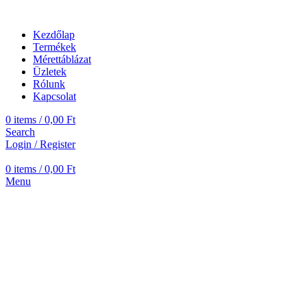
Kezdőlap
Termékek
Mérettáblázat
Üzletek
Rólunk
Kapcsolat
0
items
/
0,00
Ft
Search
Login / Register
0
items
/
0,00
Ft
Menu