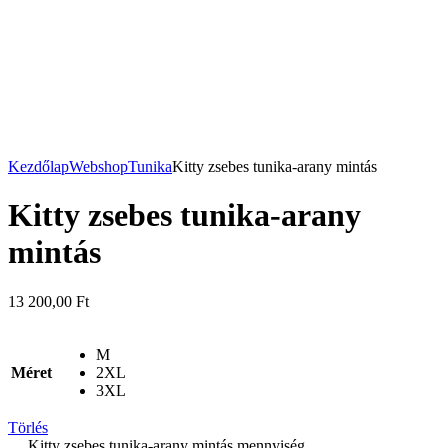
Kezdőlap
Webshop
Tunika
Kitty zsebes tunika-arany mintás
Kitty zsebes tunika-arany
mintás
13 200,00
Ft
M
Méret
2XL
3XL
Törlés
Kitty zsebes tunika-arany mintás mennyiség