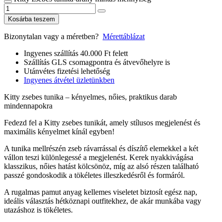
Kosárba teszem
Bizonytalan vagy a méretben?
Mérettáblázat
Ingyenes szállítás 40.000 Ft felett
Szállítás GLS csomagpontra és átvevőhelyre is
Utánvétes fizetési lehetőség
Ingyenes átvétel üzletünkben
Kitty zsebes tunika – kényelmes, nőies, praktikus darab
mindennapokra
Fedezd fel a Kitty zsebes tunikát, amely stílusos megjelenést és
maximális kényelmet kínál egyben!
A tunika mellrészén zseb rávarrással és díszítő elemekkel a két
vállon teszi különlegessé a megjelenést. Kerek nyakkivágása
klasszikus, nőies hatást kölcsönöz, míg az alsó részen található
passzé gondoskodik a tökéletes illeszkedésről és formáról.
A rugalmas pamut anyag kellemes viseletet biztosít egész nap,
ideális választás hétköznapi outfitekhez, de akár munkába vagy
utazáshoz is tökéletes.