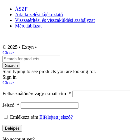
ÁSZF
Adatkezelési tájékoztató
Visszatérítési és visszaküldési szabályzat
Mérettáblázat
© 2025 • Extyn •
Close
Search
Start typing to see products you are looking for.
Sign in
Close
Felhasználónév vagy e-mail cím
*
Jelszó
*
Emlékezz rám
Elfelejtett jelszó?
Belépés
No account yet?