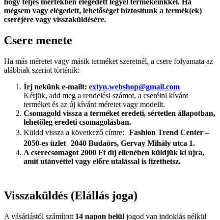
hogy teljes mértékben elégedett legyél termékeinkkel. Ha
mégsem vagy elégedett, lehetőséget biztosítunk a termék(ek)
cseréjére vagy visszaküldésére.
Csere menete
Ha más méretet vagy másik terméket szeretnél, a csere folyamata az
alábbiak szerint történik:
Írj nekünk e-mailt:
extyn.webshop@gmail.com
Kérjük, add meg a rendelési számot, a cserélni kívánt
terméket és az új kívánt méretet vagy modellt.
Csomagold vissza a terméket eredeti, sértetlen állapotban,
lehetőleg eredeti csomagolásban.
Küldd vissza a következő címre:
Fashion Trend Center –
2050-es üzlet 2040 Budaörs, Gervay Mihály utca 1.
A cserecsomagot 2000 Ft díj ellenében küldjük ki újra,
amit utánvéttel vagy előre utalással is fizethetsz.
Visszaküldés (Elállás joga)
A vásárlástól számított
14 napon belül
jogod van indoklás nélkül