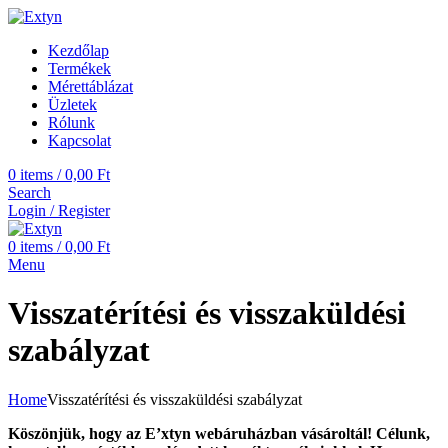
Kezdőlap
Termékek
Mérettáblázat
Üzletek
Rólunk
Kapcsolat
0
items
/
0,00
Ft
Search
Login / Register
0
items
/
0,00
Ft
Menu
Visszatérítési és visszaküldési
szabályzat
Home
Visszatérítési és visszaküldési szabályzat
Köszönjük, hogy az E’xtyn webáruházban vásároltál! Célunk,