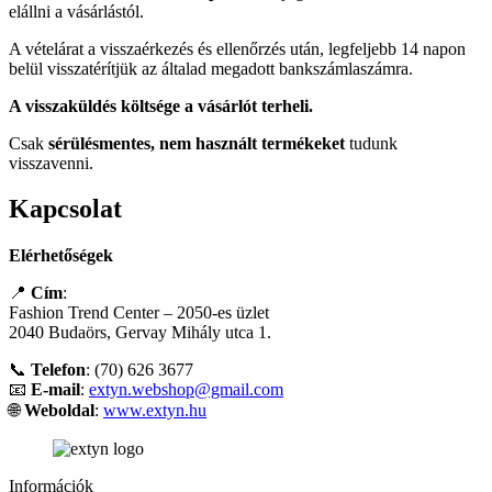
elállni a vásárlástól.
A vételárat a visszaérkezés és ellenőrzés után, legfeljebb 14 napon
belül visszatérítjük az általad megadott bankszámlaszámra.
A visszaküldés költsége a vásárlót terheli.
Csak
sérülésmentes, nem használt termékeket
tudunk
visszavenni.
Kapcsolat
Elérhetőségek
📍
Cím
:
Fashion Trend Center – 2050-es üzlet
2040 Budaörs, Gervay Mihály utca 1.
📞
Telefon
: (70) 626 3677
📧
E-mail
:
extyn.webshop@gmail.com
🌐
Weboldal
:
www.extyn.hu
Információk